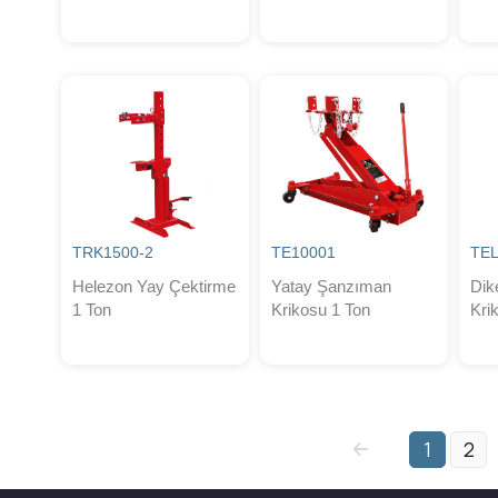
TRK1500-2
TE10001
TEL
Helezon Yay Çektirme
Yatay Şanzıman
Dik
1 Ton
Krikosu 1 Ton
Kri
1
2