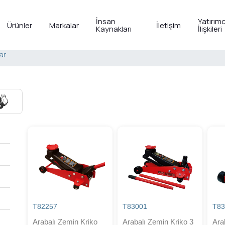
İnsan
Yatırımc
Ürünler
Markalar
İletişim
Kaynakları
İlişkileri
ar
T82257
T83001
T83
Arabalı Zemin Kriko
Arabalı Zemin Kriko 3
Ara