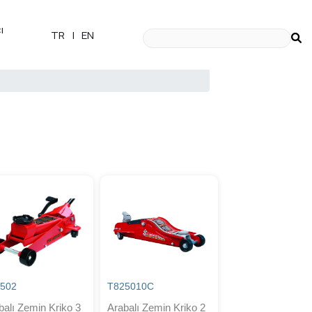
ı
TR
|
EN
502
T825010C
balı Zemin Kriko 3
Arabalı Zemin Kriko 2