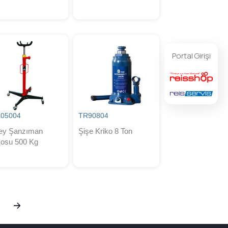
Portal Girişi
05004
TR90804
ey Şanzıman
Şişe Kriko 8 Ton
kosu 500 Kg