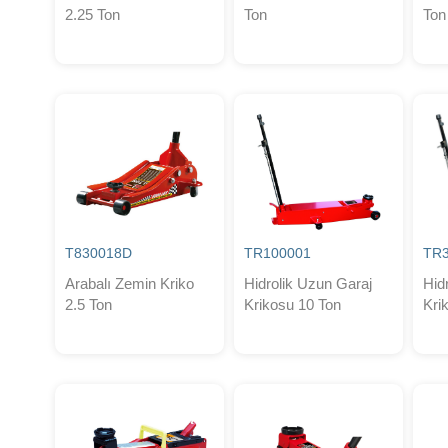
2.25 Ton
Ton
Ton
T830018D
TR100001
TR
Arabalı Zemin Kriko
Hidrolik Uzun Garaj
Hid
2.5 Ton
Krikosu 10 Ton
Kri