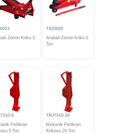
0023
T820050
balı Zemin Kriko 3
Arabalı Zemin Kriko 2
Ton
7310-5
TRJ7310-20
anik Pehlivan
Mekanik Pehlivan
kosu 5 Ton
Krikosu 20 Ton