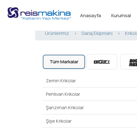
Anasayfa
Kurumsal
Ürünlerimiz
>
Garaj Ekipmanı
>
Krikol
Tüm Markalar
Zemin Krikolar
Pehlivan Krikolar
Şanzıman Krikolar
Şişe Krikolar