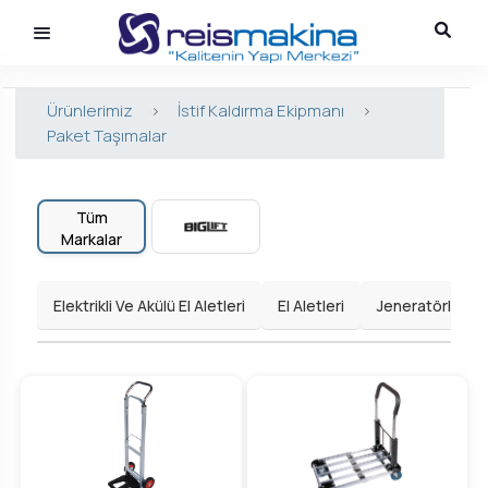
Ürünlerimiz
>
İstif Kaldırma Ekipmanı
>
Paket Taşımalar
Tüm
Markalar
Elektrikli Ve Akülü El Aletleri
El Aletleri
Jeneratörler