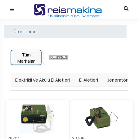
Ürünlerimiz
Tüm
Markalar
Elektrikli Ve Akülü El Aletleri
El Aletleri
Jeneratörler
28704
28706