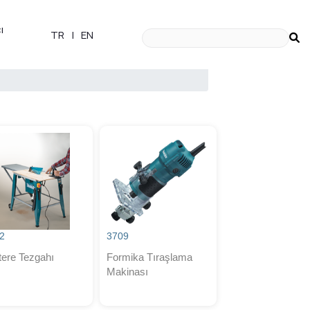
ı
TR
|
EN
2
3709
tere Tezgahı
Formika Tıraşlama
Makinası