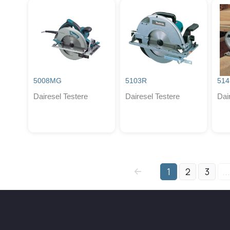
5008MG
5103R
51
Dairesel Testere
Dairesel Testere
Dai
1
2
3
...