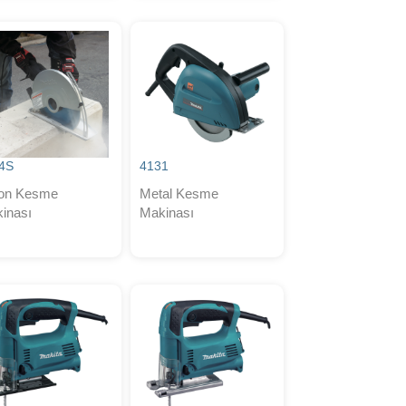
4S
4131
on Kesme
Metal Kesme
inası
Makinası