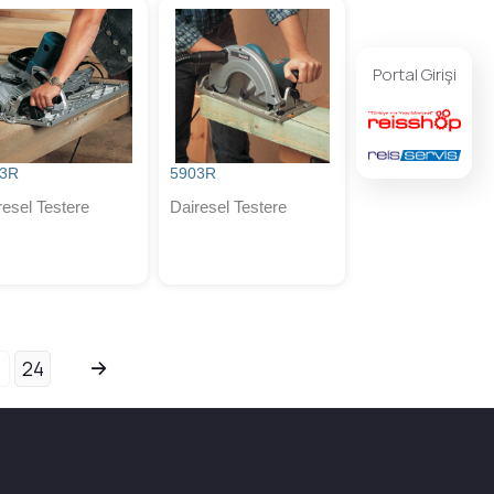
Portal Girişi
43R
5903R
resel Testere
Dairesel Testere
24