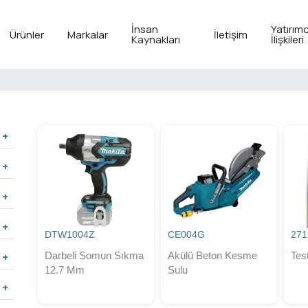
İnsan
Yatırımc
Ürünler
Markalar
İletişim
Kaynakları
İlişkileri
DTW1004Z
CE004G
271
Darbeli Somun Sıkma
Akülü Beton Kesme
Tes
12.7 Mm
Sulu