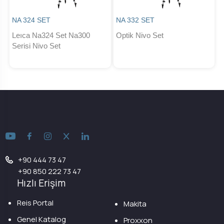
NA 324 SET
NA 332 SET
Leıca Na324 Set Na300
Optik Nivo Set
Serisi Nivo Set
+90 444 73 47
+90 850 222 73 47
Hızlı Erişim
Reis Portal
Makita
Genel Katalog
Proxxon