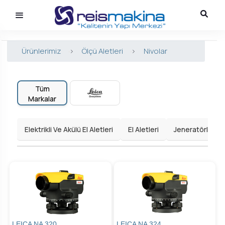
Ürünlerimiz
>
Ölçü Aletleri
>
Nivolar
Tüm
Markalar
Elektrikli Ve Akülü El Aletleri
El Aletleri
Jeneratörler
LEICA NA 320
LEICA NA 324