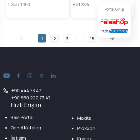
1.3ah 1450
Bh1233c
Portal Girişi
1
2
3
...
15
+90 444 73 47
+90 850 222 73 47
Hızlı Erişim
Reis Portal
Makita
Genel Katalog
Proxxon
İletişim
Knipex