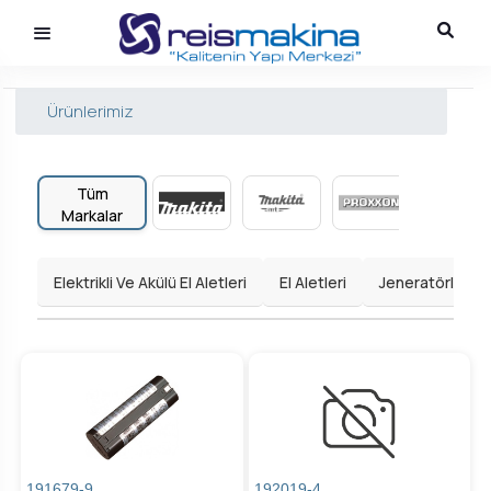
Ürünlerimiz
Tüm
Markalar
Elektrikli Ve Akülü El Aletleri
El Aletleri
Jeneratörler
191679-9
192019-4