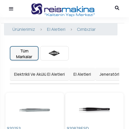
Ürünlerimiz
>
El Aletleri
>
Cımbızlar
Tüm
Markalar
Elektrikli Ve Akülü El Aletleri
El Aletleri
Jeneratörler
920253
920878ESD