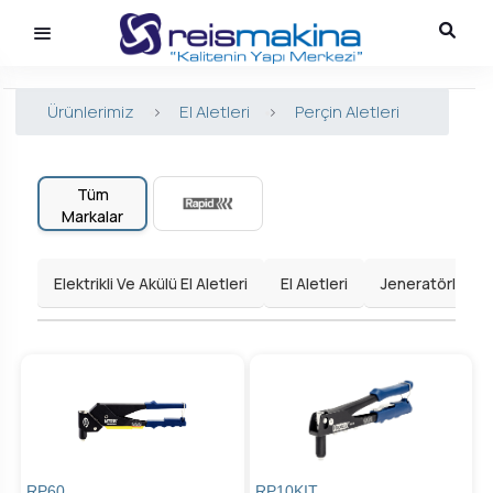
Ürünlerimiz
>
El Aletleri
>
Perçin Aletleri
Tüm
Markalar
Elektrikli Ve Akülü El Aletleri
El Aletleri
Jeneratörler
RP60
RP10KIT