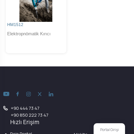
HM1512
Elektropnömatik Kırıcı
+90 444 73 47
+90 850 222 73 47
Hızlı Erişim
Portal Girişi
Reis Portal