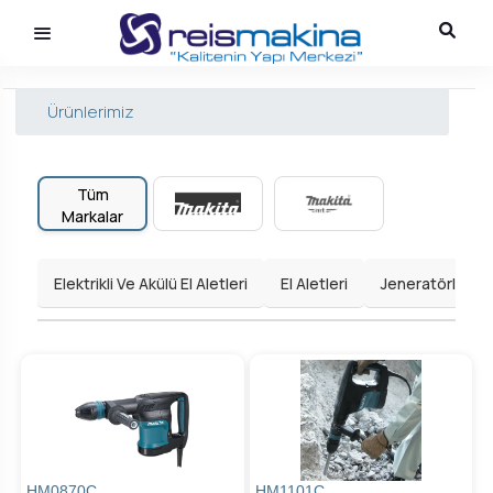
Ürünlerimiz
Tüm
Markalar
Elektrikli Ve Akülü El Aletleri
El Aletleri
Jeneratörler
HM0870C
HM1101C