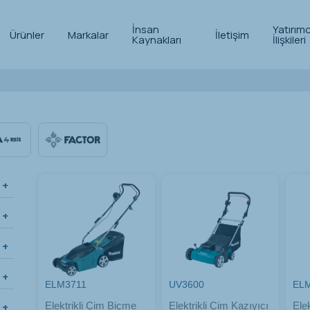
İnsan
Yatırımc
Ürünler
Markalar
İletişim
Kaynakları
İlişkileri
ELM3711
UV3600
EL
Elektrikli Çim Biçme
Elektrikli Çim Kazıyıcı
Ele