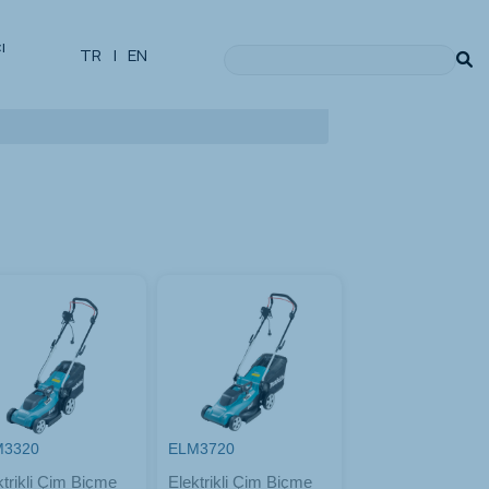
ı
TR
|
EN
M3320
ELM3720
ktrikli Çim Biçme
Elektrikli Çim Biçme