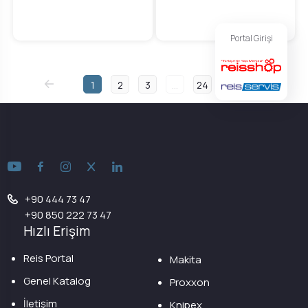
Portal Girişi
1
2
3
...
24
+90 444 73 47
+90 850 222 73 47
Hızlı Erişim
Reis Portal
Makita
Genel Katalog
Proxxon
İletişim
Knipex