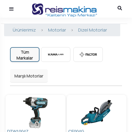
Ürünlerimiz
>
Motorlar
>
Dizel Motorlar
Tüm
Markalar
Marşlı Motorlar
DTW1004Z
CE004G