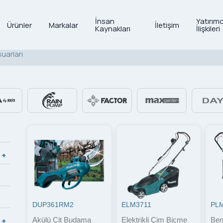
İnsan
Yatırımc
Ürünler
Markalar
İletişim
Kaynakları
İlişkileri
uarları
DUP361RM2
ELM3711
PL
Akülü Çit Budama
Elektrikli Çim Biçme
Ben