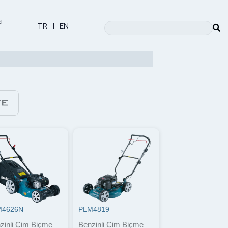
ı
TR
|
EN
M4626N
PLM4819
zinli Çim Biçme
Benzinli Çim Biçme