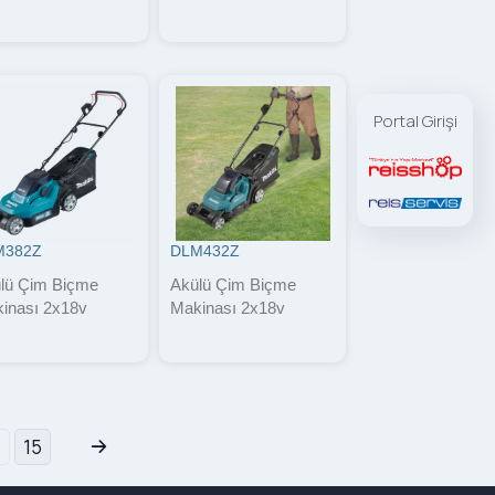
Portal Girişi
M382Z
DLM432Z
lü Çim Biçme
Akülü Çim Biçme
inası 2x18v
Makinası 2x18v
15