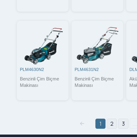
PLM4630N2
PLM4631N2
DL
Benzinli Çim Biçme
Benzinli Çim Biçme
Akü
Makinası
Makinası
Mak
1
2
3
...