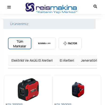
Ürünlerimiz
Tüm
Markalar
Elektrikli Ve Akülü El Aletleri
El Aletleri
Jeneratörler
KGL2000IS
KGL3500IS