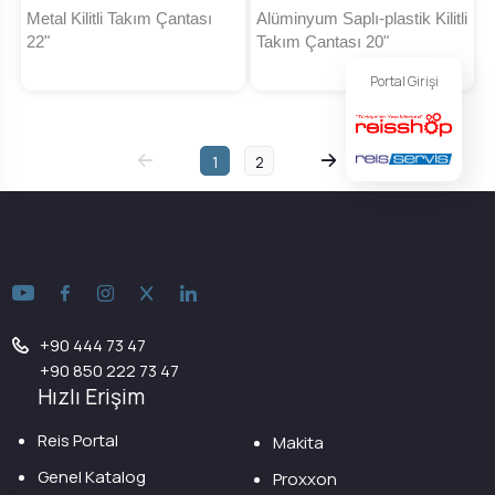
Metal Kilitli Takım Çantası
Alüminyum Saplı-plastik Kilitli
22"
Takım Çantası 20"
Portal Girişi
1
2
+90 444 73 47
+90 850 222 73 47
Hızlı Erişim
Reis Portal
Makita
Genel Katalog
Proxxon