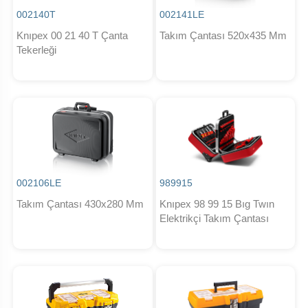
002140T
002141LE
Knıpex 00 21 40 T Çanta
Takım Çantası 520x435 Mm
Tekerleği
002106LE
989915
Takım Çantası 430x280 Mm
Knıpex 98 99 15 Bıg Twın
Elektrikçi Takım Çantası