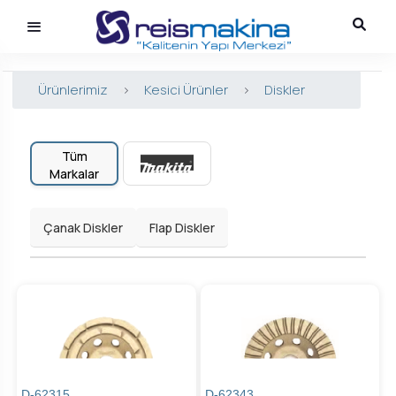
Ürünlerimiz
>
Kesici Ürünler
>
Diskler
Tüm
Markalar
Çanak Diskler
Flap Diskler
D-62315
D-62343