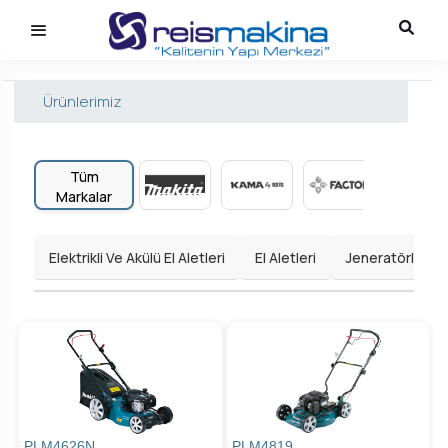
Ürünlerimiz
Tüm
Markalar
Elektrikli Ve Akülü El Aletleri
El Aletleri
Jeneratörler
PLM4626N
PLM4819