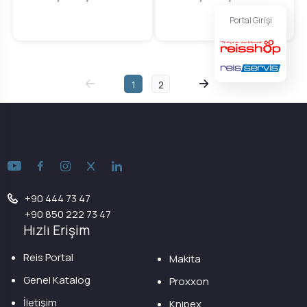
Portal Girişi
1
2
+90 444 73 47
+90 850 222 73 47
Hızlı Erişim
Reis Portal
Makita
Genel Katalog
Proxxon
İletişim
Knipex