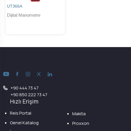
UT366A
Dijital Manometre
+90 444 73 47
+90 850 222 73 47
Hızlı Erişim
Reis Portal
Makita
Genel Katalog
Proxxon