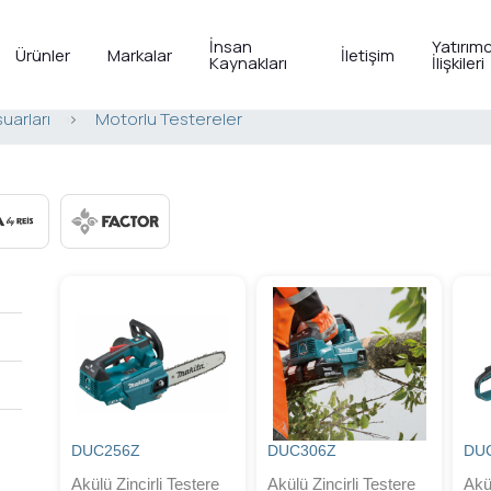
İnsan
Yatırımc
Ürünler
Markalar
İletişim
Kaynakları
İlişkileri
uarları
>
Motorlu Testereler
DUC256Z
DUC306Z
DU
Akülü Zincirli Testere
Akülü Zincirli Testere
Akül