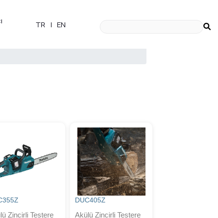
ı
TR
|
EN
C355Z
DUC405Z
ü Zincirli Testere
Akülü Zincirli Testere