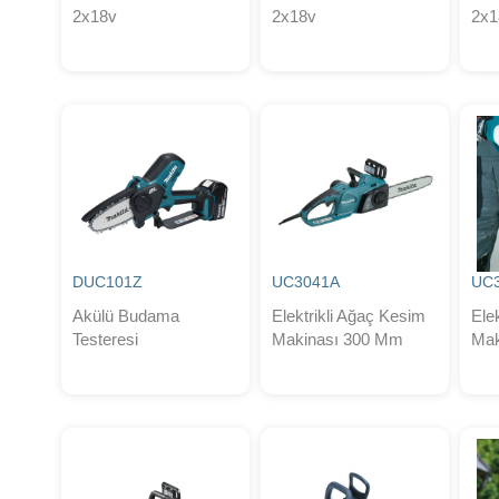
2x18v
2x18v
2x1
DUC101Z
UC3041A
UC
Akülü Budama
Elektrikli Ağaç Kesim
Ele
Testeresi
Makinası 300 Mm
Mak