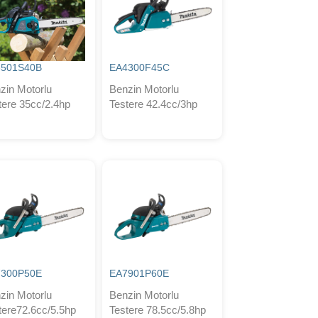
3501S40B
EA4300F45C
zin Motorlu
Benzin Motorlu
tere 35cc/2.4hp
Testere 42.4cc/3hp
7300P50E
EA7901P60E
zin Motorlu
Benzin Motorlu
tere72.6cc/5.5hp
Testere 78.5cc/5.8hp