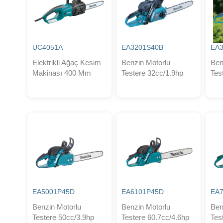
UC4051A
EA3201S40B
EA
Elektrikli Ağaç Kesim
Benzin Motorlu
Ben
Makinası 400 Mm
Testere 32cc/1.9hp
Tes
EA5001P45D
EA6101P45D
EA
Benzin Motorlu
Benzin Motorlu
Ben
Testere 50cc/3.9hp
Testere 60.7cc/4.6hp
Tes