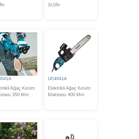
8v
2x18v
3541A
UC4041A
ktrikli Ağaç Kesim
Elektrikli Ağaç Kesim
inası 350 Mm
Makinası 400 Mm