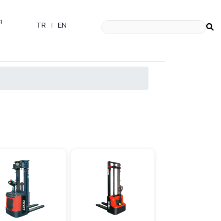
ı
TR
|
EN