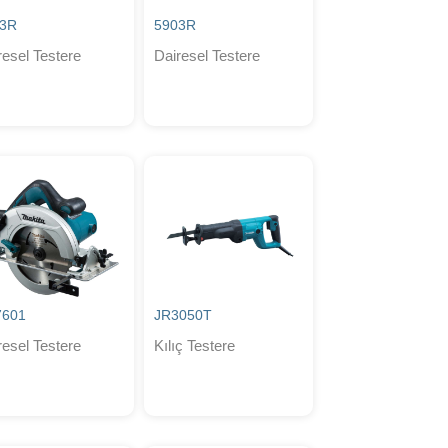
43R
5903R
resel Testere
Dairesel Testere
7601
JR3050T
resel Testere
Kılıç Testere