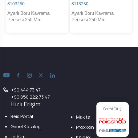
8103250
8113250
Ayarlı Boru Kavrama
Ayarlı Boru Kavrama
Pensesi 250 Mm
Pensesi 250 Mm
+90 444 73 47
+90 850 222 73 47
Hızlı Erişim
Portal Girişi
Reis Portal
Makita
Genel Katalog
Proxxon
İletişim
Knipex