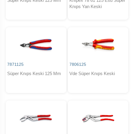
Süper Knıps Keski 125 Mm
Knıpex 78 61 125 Esd Süper
Knıps Yan Keski
7871125
7806125
Süper Knıps Keski 125 Mm
Vde Süper Knıps Keski