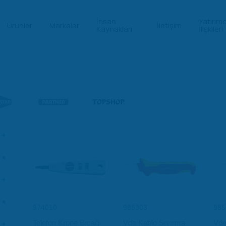
İnsan
Yatırımc
Ürünler
Markalar
İletişim
Kaynakları
İlişkileri
974010
985303
985
Telefon Krone Bıçağı
Vde Kablo Sıyırma
Vde