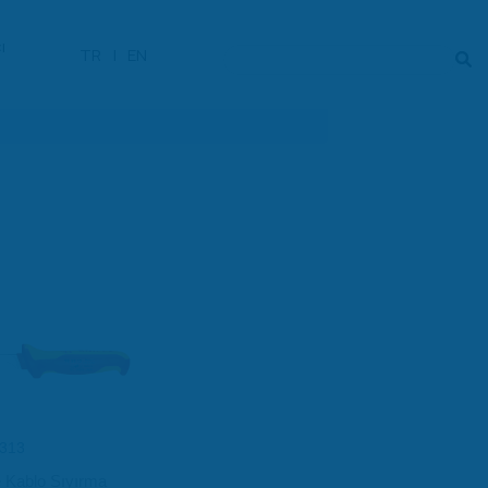
ı
TR
|
EN
313
 Kablo Sıyırma