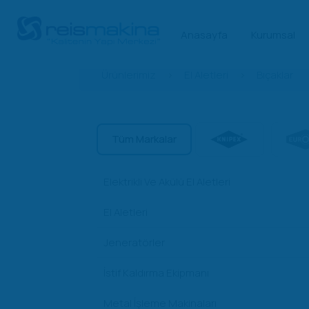
Anasayfa
Kurumsal
Ürünlerimiz
>
El Aletleri
>
Bıçaklar
Tüm Markalar
Elektrikli Ve Akülü El Aletleri
El Aletleri
Jeneratörler
İstif Kaldırma Ekipmanı
Metal İşleme Makinaları