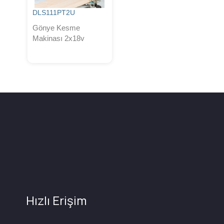
DLS111PT2U
Gönye Kesme
Makinası 2x18v
Hızlı Erişim