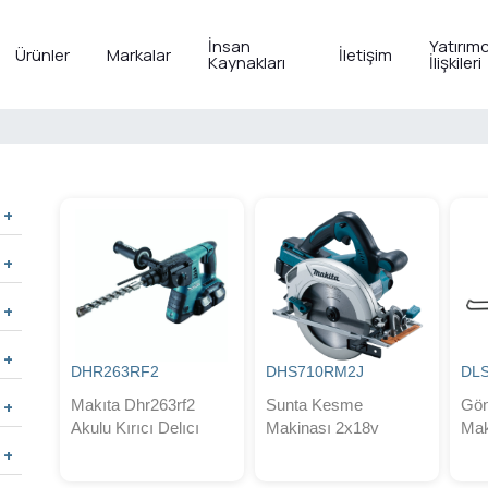
İnsan
Yatırımc
Ürünler
Markalar
İletişim
Kaynakları
İlişkileri
DHR263RF2
DHS710RM2J
DL
Makıta Dhr263rf2
Sunta Kesme
Gö
Akulu Kırıcı Delıcı
Makinası 2x18v
Mak