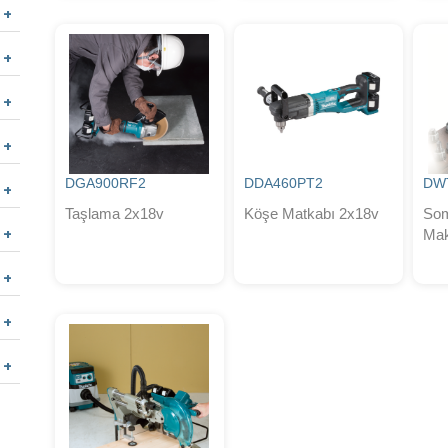
DGA900RF2
DDA460PT2
DW
Taşlama 2x18v
Köşe Matkabı 2x18v
So
Mak