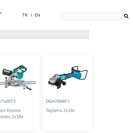
ı
TR
|
EN
S714RT2
DGA700RF2
nye Kesme
Taşlama 2x18v
inası 2x18v