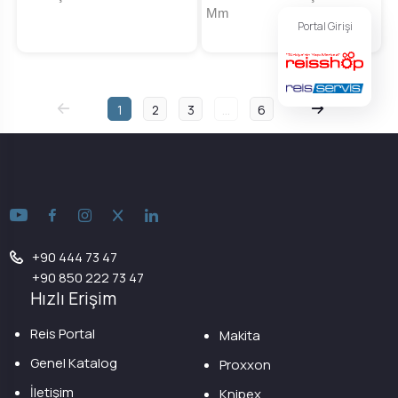
Mm
Portal Girişi
1
2
3
...
6
+90 444 73 47
+90 850 222 73 47
Hızlı Erişim
Reis Portal
Makita
Genel Katalog
Proxxon
İletişim
Knipex