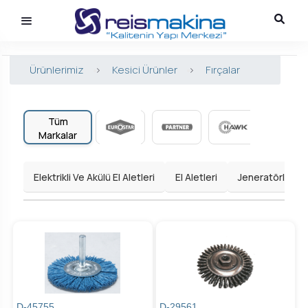
Ürünlerimiz
>
Kesici Ürünler
>
Fırçalar
Tüm
Markalar
Elektrikli Ve Akülü El Aletleri
El Aletleri
Jeneratörler
D-45755
D-29561