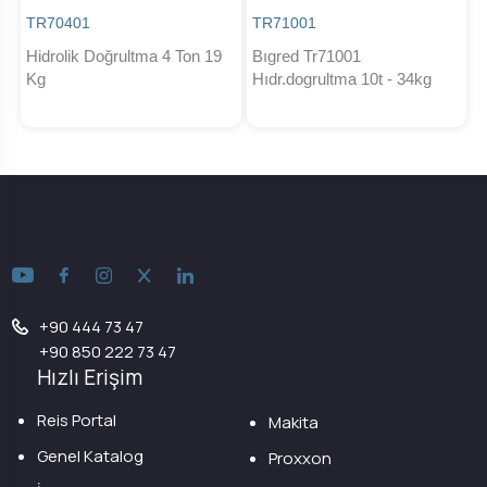
TR70401
TR71001
Hidrolik Doğrultma 4 Ton 19
Bıgred Tr71001
Kg
Hıdr.dogrultma 10t - 34kg
+90 444 73 47
+90 850 222 73 47
Hızlı Erişim
Reis Portal
Makita
Genel Katalog
Proxxon