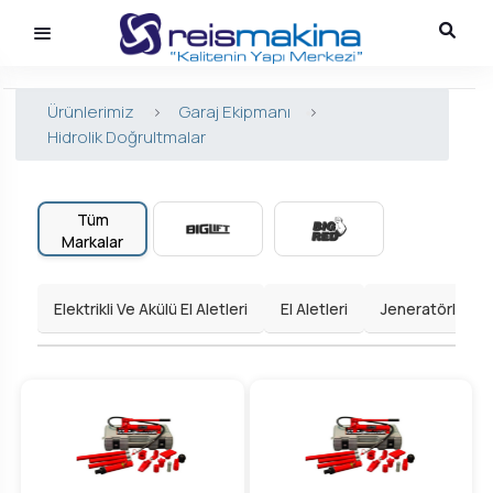
Ürünlerimiz
>
Garaj Ekipmanı
>
Hidrolik Doğrultmalar
Tüm
Markalar
Elektrikli Ve Akülü El Aletleri
El Aletleri
Jeneratörler