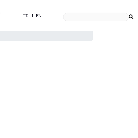
ı
TR
|
EN