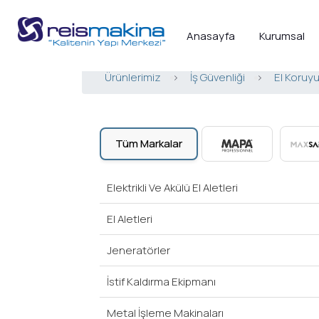
Anasayfa
Kurumsal
Ürünlerimiz
>
İş Güvenliği
>
El Koruy
Tüm Markalar
Elektrikli Ve Akülü El Aletleri
El Aletleri
Jeneratörler
İstif Kaldırma Ekipmanı
Metal İşleme Makinaları