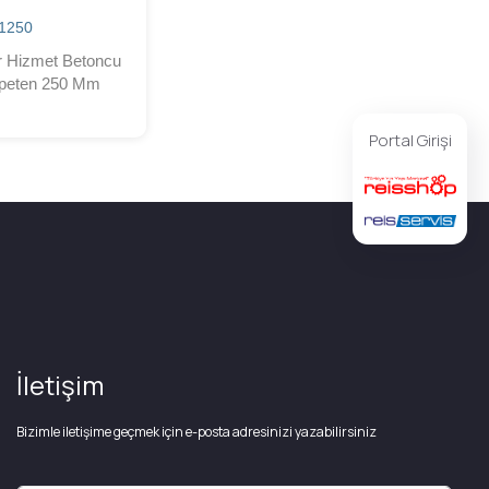
1250
r Hizmet Betoncu
peten 250 Mm
Portal Girişi
İletişim
Bizimle iletişime geçmek için e-posta adresinizi yazabilirsiniz