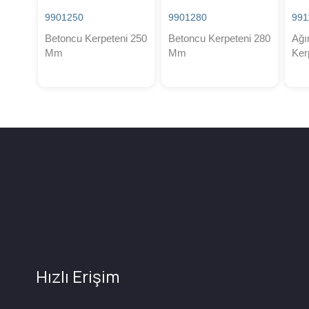
9901250
9901280
991
Betoncu Kerpeteni 250
Betoncu Kerpeteni 280
Ağı
Mm
Mm
Ker
Hızlı Erişim