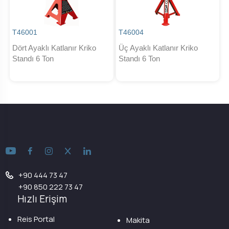
T46001
T46004
Dört Ayaklı Katlanır Kriko
Üç Ayaklı Katlanır Kriko
Standı 6 Ton
Standı 6 Ton
+90 444 73 47
+90 850 222 73 47
Hızlı Erişim
Reis Portal
Makita