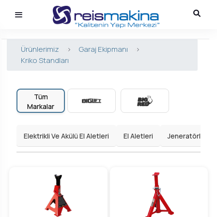
Ürünlerimiz
>
Garaj Ekipmanı
>
Kriko Standları
Tüm
Markalar
Elektrikli Ve Akülü El Aletleri
El Aletleri
Jeneratörler