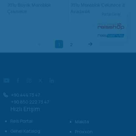
39'lu Büyük Monoblok
39'lu Monoblok Çekmece &
Çekmece
Avadanlık
Portal Girişi
1
2
+90 444 73 47
+90 850 222 73 47
Hızlı Erişim
Reis Portal
Makita
Genel Katalog
Proxxon