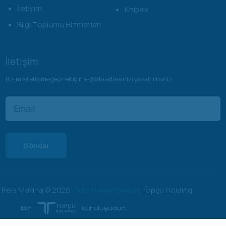
İletişim
Knipex
Bilgi Toplumu Hizmetleri
İletişim
Bizimle iletişime geçmek için e-posta adresinizi yazabilirsiniz
Reis Makina ©
2026
.
Tüm Hakları Saklıdır
Topçu Holding