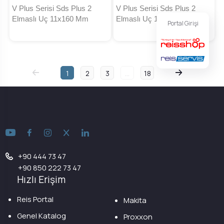
V Plus Serisi Sds Plus 2
V Plus Serisi Sds Plus 2
Elmaslı Uç 11x160 Mm
Elmaslı Uç 11x260 Mm
Portal Girişi
1
2
3
...
18
+90 444 73 47
+90 850 222 73 47
Hızlı Erişim
Reis Portal
Makita
Genel Katalog
Proxxon