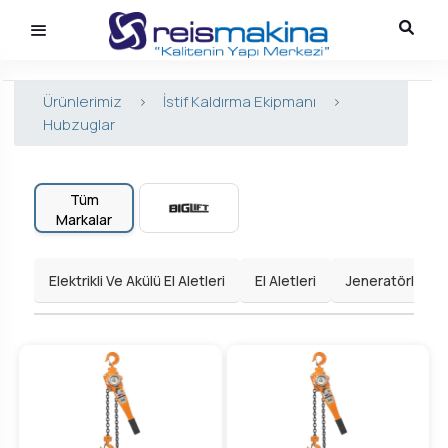
Ürünlerimiz
>
İstif Kaldırma Ekipmanı
>
Hubzuglar
Tüm
Markalar
Elektrikli Ve Akülü El Aletleri
El Aletleri
Jeneratörler