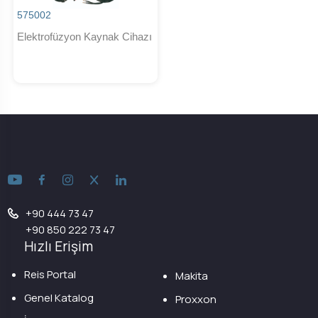
575002
Elektrofüzyon Kaynak Cihazı
+90 444 73 47
+90 850 222 73 47
Hızlı Erişim
Reis Portal
Makita
Genel Katalog
Proxxon