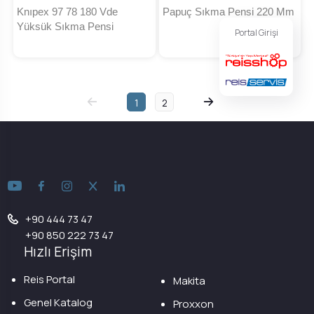
Knıpex 97 78 180 Vde
Papuç Sıkma Pensi 220 Mm
Yüksük Sıkma Pensi
Portal Girişi
1
2
+90 444 73 47
+90 850 222 73 47
Hızlı Erişim
Reis Portal
Makita
Genel Katalog
Proxxon