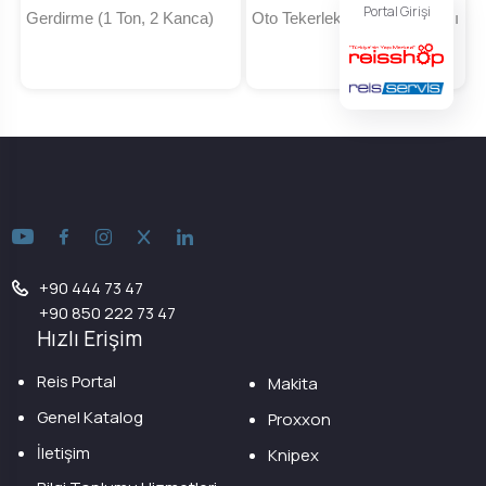
Portal Girişi
Gerdirme (1 Ton, 2 Kanca)
Oto Tekerlek Bağlama Kayışı
+90 444 73 47
+90 850 222 73 47
Hızlı Erişim
Reis Portal
Makita
Genel Katalog
Proxxon
İletişim
Knipex