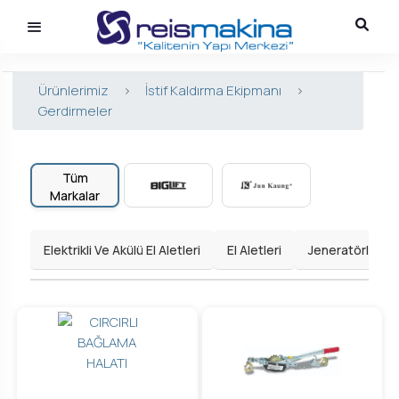
Ürünlerimiz
>
İstif Kaldırma Ekipmanı
>
Gerdirmeler
Tüm
Markalar
Elektrikli Ve Akülü El Aletleri
El Aletleri
Jeneratörler