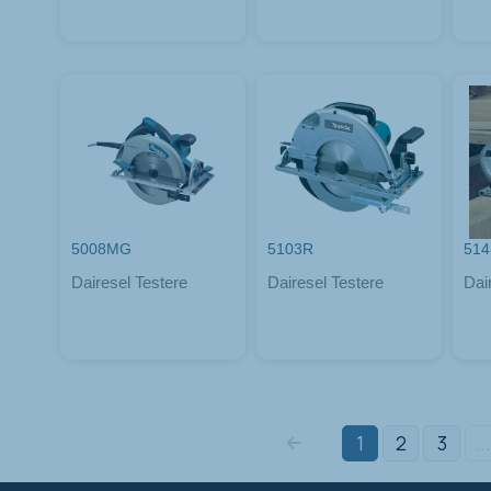
5008MG
5103R
51
Dairesel Testere
Dairesel Testere
Dai
1
2
3
...