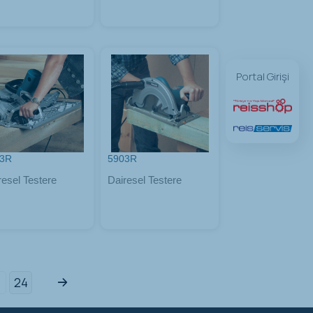
Portal Girişi
43R
5903R
resel Testere
Dairesel Testere
24