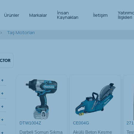
İnsan
Yatırımc
Ürünler
Markalar
İletişim
Kaynakları
İlişkileri
>
Taş Motorları
DTW1004Z
CE004G
271
Darbeli Somun Sıkma
Akülü Beton Kesme
Tes