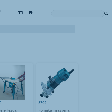
ı
TR
|
EN
2
3709
tere Tezgahı
Formika Tıraşlama