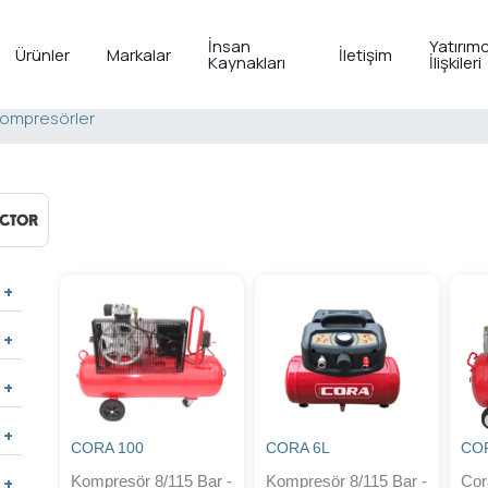
İnsan
Yatırımc
Ürünler
Markalar
İletişim
Kaynakları
İlişkileri
Kompresörler
CORA 100
CORA 6L
CO
Kompresör 8/115 Bar -
Kompresör 8/115 Bar -
Cor