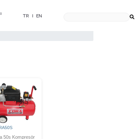
ı
TR
|
EN
RA50S
a 50s Kompresör