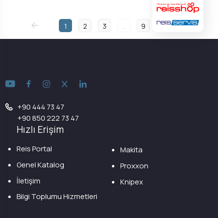
1
2
3
...
9
+90 444 73 47
+90 850 222 73 47
Hızlı Erişim
Reis Portal
Makita
Genel Katalog
Proxxon
İletişim
Knipex
Bilgi Toplumu Hizmetleri