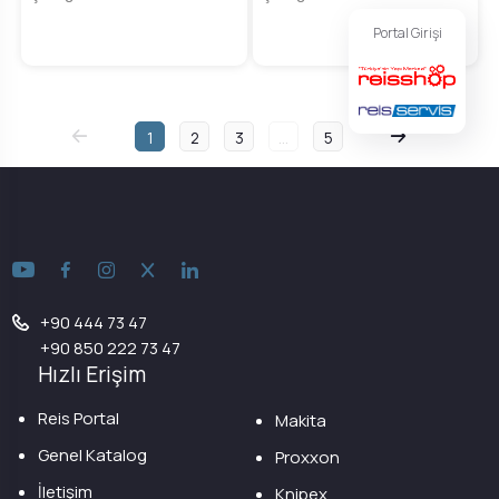
Portal Girişi
1
2
3
...
5
+90 444 73 47
+90 850 222 73 47
Hızlı Erişim
Reis Portal
Makita
Genel Katalog
Proxxon
İletişim
Knipex