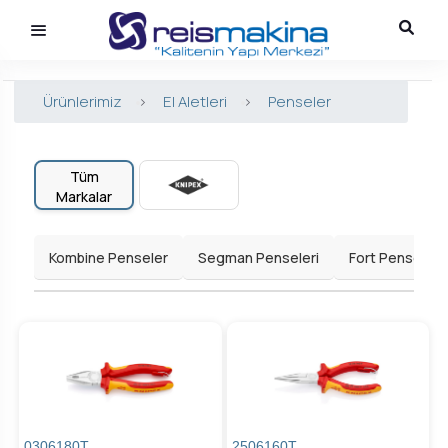
Ürünlerimiz
>
El Aletleri
>
Penseler
Tüm
Markalar
Kombine Penseler
Segman Penseleri
Fort Penseler
0306180T
2506160T