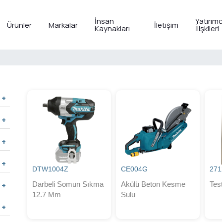
İnsan
Yatırımc
Ürünler
Markalar
İletişim
Kaynakları
İlişkileri
DTW1004Z
CE004G
271
Darbeli Somun Sıkma
Akülü Beton Kesme
Tes
12.7 Mm
Sulu