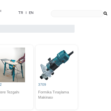
ı
TR
|
EN
2
3709
tere Tezgahı
Formika Tıraşlama
Makinası