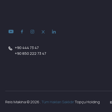
+90 444 73 47
+90 850 222 73 47
Reis Makina ©
2026
.
Tüm Hakları Saklıdır
Topçu Holding