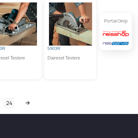
Portal Girişi
43R
5903R
resel Testere
Dairesel Testere
24