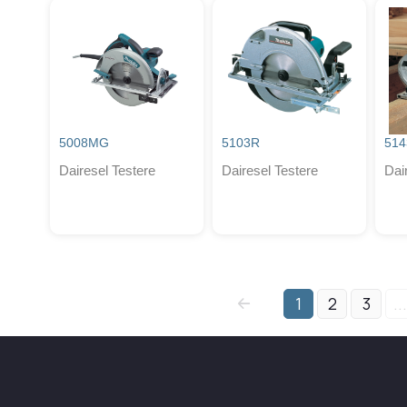
5008MG
5103R
51
Dairesel Testere
Dairesel Testere
Dai
1
2
3
...