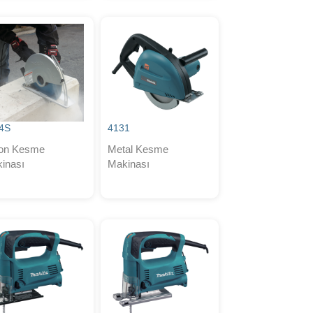
4S
4131
on Kesme
Metal Kesme
inası
Makinası