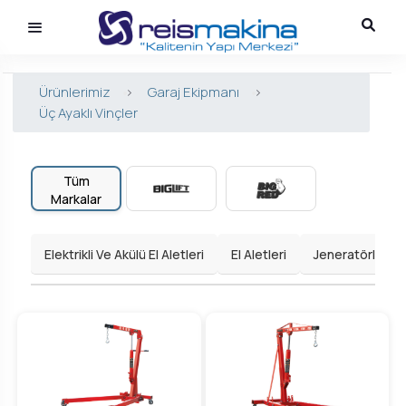
Ürünlerimiz
>
Garaj Ekipmanı
>
Üç Ayaklı Vinçler
Tüm
Markalar
Elektrikli Ve Akülü El Aletleri
El Aletleri
Jeneratörler