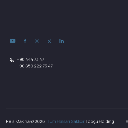
+90 444 73 47
+90 850 222 73 47
Reis Makina ©
2026
.
Tüm Hakları Saklıdır
Topçu Holding