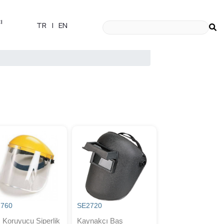
ı
TR
|
EN
1760
SE2720
 Koruyucu Siperlik
Kaynakçı Baş