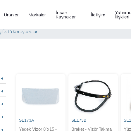
İnsan
Yatırımc
Ürünler
Markalar
İletişim
Kaynakları
İlişkileri
ş Üstü Koruyucular
SE173A
SE173B
SE
Yedek Vizör 8"x15 -
Braket - Vizör Takma
Yüz