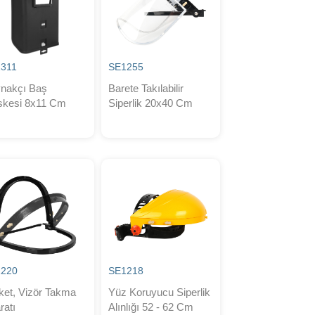
311
SE1255
nakçı Baş
Barete Takılabilir
kesi 8x11 Cm
Siperlik 20x40 Cm
1220
SE1218
ket, Vizör Takma
Yüz Koruyucu Siperlik
ratı
Alınlığı 52 - 62 Cm