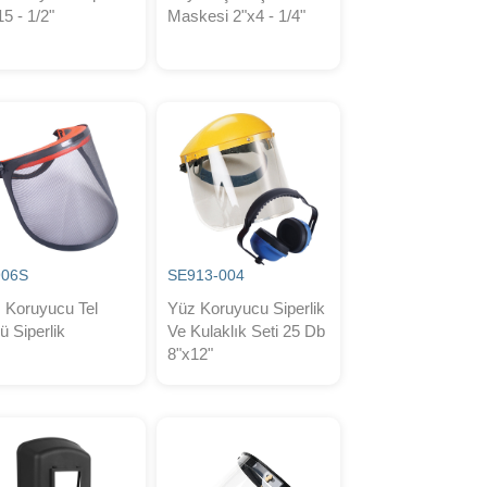
15 - 1/2"
Maskesi 2"x4 - 1/4"
906S
SE913-004
 Koruyucu Tel
Yüz Koruyucu Siperlik
ü Siperlik
Ve Kulaklık Seti 25 Db
8"x12"