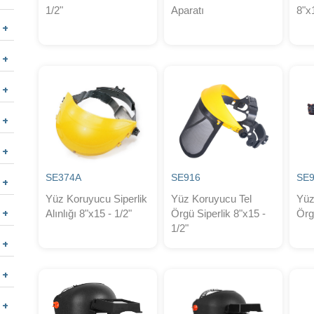
1/2"
Aparatı
8"x
SE374A
SE916
SE
Yüz Koruyucu Siperlik
Yüz Koruyucu Tel
Yüz
Alınlığı 8"x15 - 1/2"
Örgü Siperlik 8"x15 -
Örg
1/2"