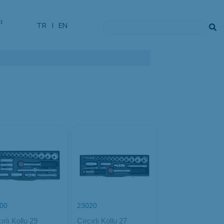
ı
TR
|
EN
00
23020
ırlı Kollu 29
Cırcırlı Kollu 27