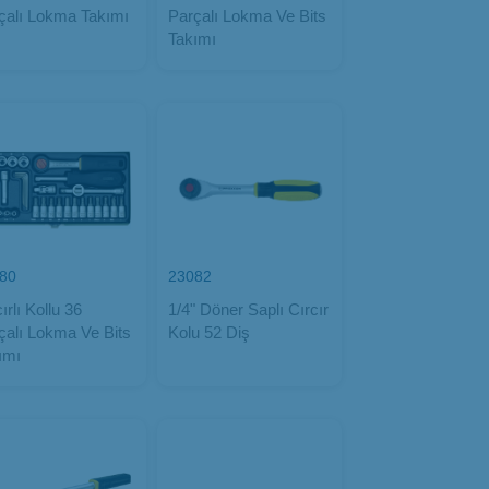
çalı Lokma Takımı
Parçalı Lokma Ve Bits
Takımı
80
23082
ırlı Kollu 36
1/4" Döner Saplı Cırcır
çalı Lokma Ve Bits
Kolu 52 Diş
ımı