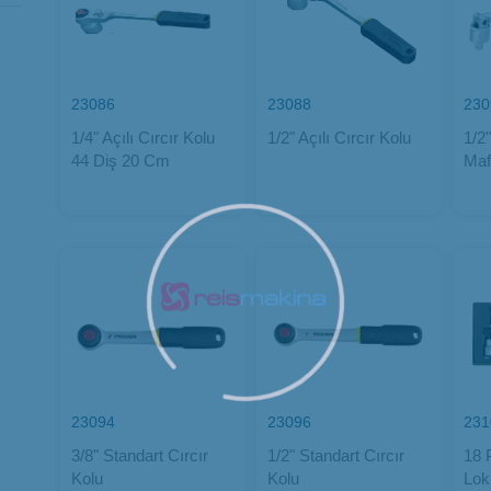
23086
23088
230
1/4" Açılı Cırcır Kolu
1/2" Açılı Cırcır Kolu
1/2
44 Diş 20 Cm
Maf
23094
23096
231
3/8" Standart Cırcır
1/2" Standart Cırcır
18 
Kolu
Kolu
Lok