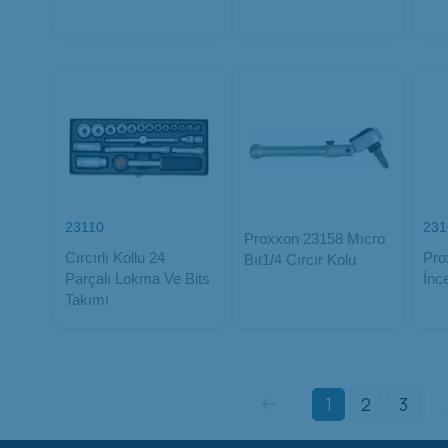
23110
231
Proxxon 23158 Mıcro
Cırcırlı Kollu 24
Pro
Bıt1/4 Cırcır Kolu
Parçalı Lokma Ve Bits
İnc
Takımı
1
2
3
...