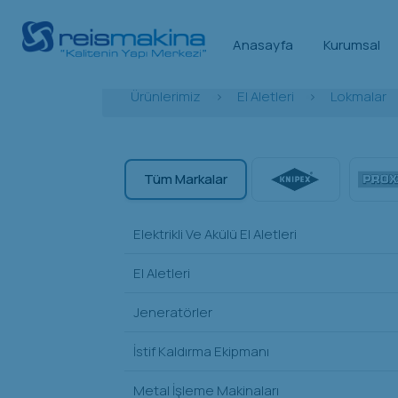
Anasayfa
Kurumsal
Ürünlerimiz
>
El Aletleri
>
Lokmalar
Tüm Markalar
Elektrikli Ve Akülü El Aletleri
El Aletleri
Jeneratörler
İstif Kaldırma Ekipmanı
Metal İşleme Makinaları