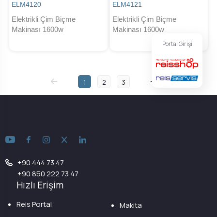
ELM4120
ELM4121
Elektrikli Çim Biçme
Elektrikli Çim Biçme
Makinası 1600w
Makinası 1600w
Portal Girişi
1
2
3
+90 444 73 47
+90 850 222 73 47
Hızlı Erişim
Reis Portal
Makita