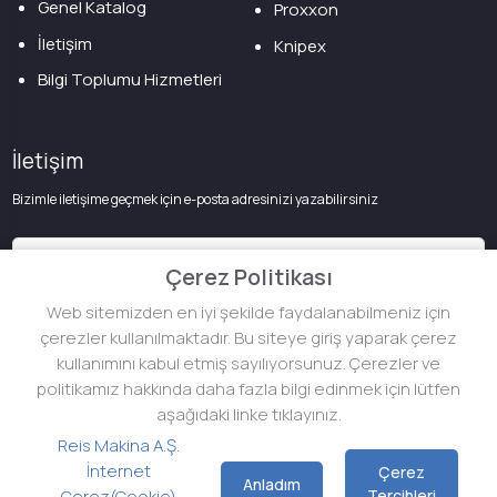
Genel Katalog
Proxxon
İletişim
Knipex
Bilgi Toplumu Hizmetleri
İletişim
Bizimle iletişime geçmek için e-posta adresinizi yazabilirsiniz
Çerez Politikası
Web sitemizden en iyi şekilde faydalanabilmeniz için
çerezler kullanılmaktadır. Bu siteye giriş yaparak çerez
kullanımını kabul etmiş sayılıyorsunuz. Çerezler ve
politikamız hakkında daha fazla bilgi edinmek için lütfen
aşağıdaki linke tıklayınız.
Reis Makina ©
2026
.
Tüm Hakları Saklıdır
Topçu Holding
Reis Makina A.Ş.
İnternet
Çerez
Anladım
Çerez(Cookie)
Tercihleri