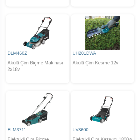
DLM460Z
UH201DWA
Akülü Çim Biçme Makinası
Akülü Çim Kesme 12v
2x18v
ELM3711
UV3600
Elektrikli Çim Biçme
Elektrikli Çim Kazıyıcı 1800w