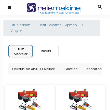
Ürünlerimiz
>
İstif Kaldırma Ekipmanı
>
Vinçler
Tüm
Markalar
Elektrikli Ve Akülü El Aletleri
El Aletleri
Jeneratörler