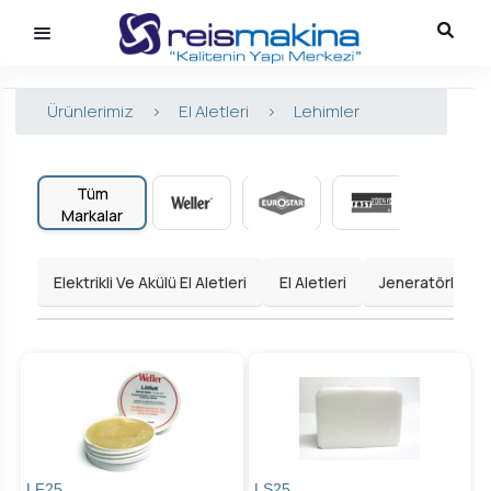
Ürünlerimiz
>
El Aletleri
>
Lehimler
Tüm
Markalar
Elektrikli Ve Akülü El Aletleri
El Aletleri
Jeneratörler
LF25
LS25