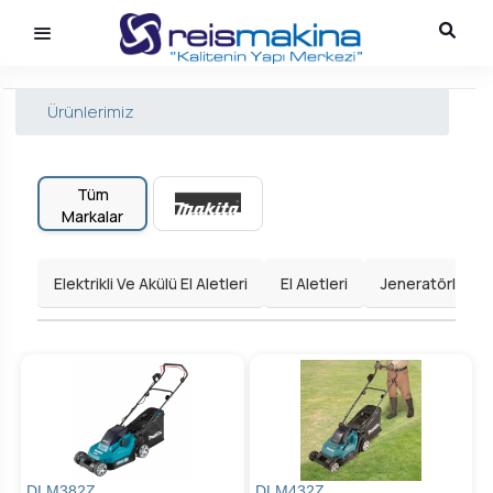
Ürünlerimiz
Tüm
Markalar
Elektrikli Ve Akülü El Aletleri
El Aletleri
Jeneratörler
DLM382Z
DLM432Z