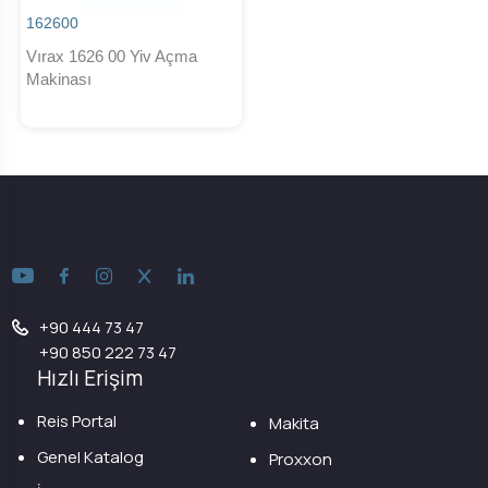
162600
Vırax 1626 00 Yiv Açma
Makinası
+90 444 73 47
+90 850 222 73 47
Hızlı Erişim
Reis Portal
Makita
Genel Katalog
Proxxon