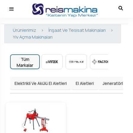
Ürünlerimiz
>
İnşaat Ve Tesisat Makinaları
>
Yiv Açma Makinaları
Tüm
Markalar
Elektrikli Ve Akülü El Aletleri
El Aletleri
Jeneratörler