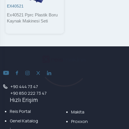
EX40521
Ex40521 Pprc Plastik Boru
Kaynak Makinesi Seti
+90 444 73 47
+90 850 222 73 47
Hızlı Erişim
Reis Portal
Makita
Genel Katalog
Proxxon