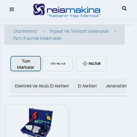
Ürünlerimiz
>
İnşaat Ve Tesisat Makinaları
>
Pprc Kaynak Makinaları
Tüm
Markalar
Elektrikli Ve Akülü El Aletleri
El Aletleri
Jeneratörler