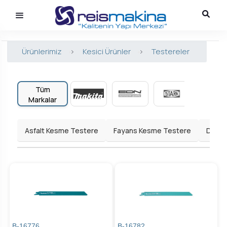
Ürünlerimiz
>
Kesici Ürünler
>
Testereler
Tüm
Markalar
Asfalt Kesme Testere
Fayans Kesme Testere
Daldı
B-16776
B-16782