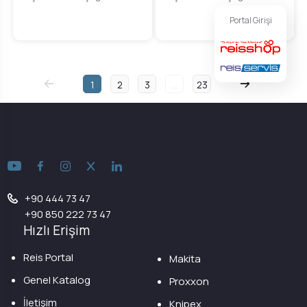
Portal Girişi
1
2
3
...
23
+90 444 73 47
+90 850 222 73 47
Hızlı Erişim
Reis Portal
Makita
Genel Katalog
Proxxon
İletişim
Knipex