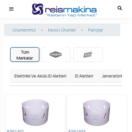
Ürünlerimiz
>
Kesici Ürünler
>
Pançlar
Tüm
Markalar
Elektrikli Ve Akülü El Aletleri
El Aletleri
Jeneratörler
KS51401
KS51403