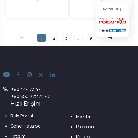
Portal Girişi
1
2
3
...
9
+90 444 73 47
+90 850 222 73 47
Hızlı Erişim
Reis Portal
Makita
Genel Katalog
Proxxon
İletişim
Knipex